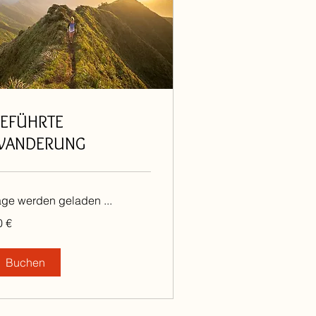
EFÜHRTE
WANDERUNG
age werden geladen ...
0 €
ro
Buchen