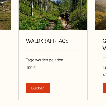
WALDKRAFT-TAGE
G
Tage werden geladen ...
100
T
100 €
Euro
40
4
Eu
Buchen