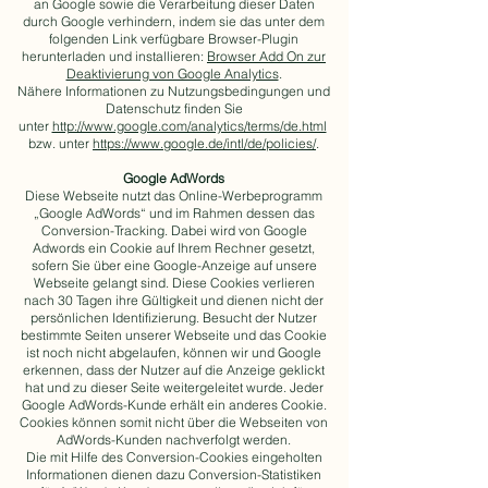
an Google sowie die Verarbeitung dieser Daten
durch Google verhindern, indem sie das unter dem
folgenden Link verfügbare Browser-Plugin
herunterladen und installieren:
Browser Add On zur
Deaktivierung von Google Analytics
.
Nähere Informationen zu Nutzungsbedingungen und
Datenschutz finden Sie
unter
http://www.google.com/analytics/terms/de.html
bzw. unter
https://www.google.de/intl/de/policies/
.
Google AdWords
Diese Webseite nutzt das Online-Werbeprogramm
„Google AdWords“ und im Rahmen dessen das
Conversion-Tracking. Dabei wird von Google
Adwords ein Cookie auf Ihrem Rechner gesetzt,
sofern Sie über eine Google-Anzeige auf unsere
Webseite gelangt sind. Diese Cookies verlieren
nach 30 Tagen ihre Gültigkeit und dienen nicht der
persönlichen Identifizierung. Besucht der Nutzer
bestimmte Seiten unserer Webseite und das Cookie
ist noch nicht abgelaufen, können wir und Google
erkennen, dass der Nutzer auf die Anzeige geklickt
hat und zu dieser Seite weitergeleitet wurde. Jeder
Google AdWords-Kunde erhält ein anderes Cookie.
Cookies können somit nicht über die Webseiten von
AdWords-Kunden nachverfolgt werden.
Die mit Hilfe des Conversion-Cookies eingeholten
Informationen dienen dazu Conversion-Statistiken