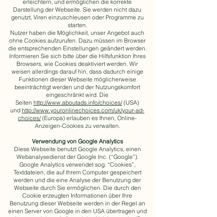
erleichtern, und ermöglichen die korrekte
Darstellung der Webseite. Sie werden nicht dazu
genutzt, Viren einzuschleusen oder Programme zu
starten.
Nutzer haben die Möglichkeit, unser Angebot auch
ohne Cookies aufzurufen. Dazu müssen im Browser
die entsprechenden Einstellungen geändert werden.
Informieren Sie sich bitte über die Hilfsfunktion Ihres
Browsers, wie Cookies deaktiviert werden. Wir
weisen allerdings darauf hin, dass dadurch einige
Funktionen dieser Webseite möglicherweise
beeinträchtigt werden und der Nutzungskomfort
eingeschränkt wird. Die
Seiten
http://www.aboutads.info/choices/
(USA)
und
http://www.youronlinechoices.com/uk/your-ad-
choices/
(Europa) erlauben es Ihnen, Online-
Anzeigen-Cookies zu verwalten.
Verwendung von Google Analytics
Diese Webseite benutzt Google Analytics, einen
Webanalysedienst der Google Inc. (“Google”).
Google Analytics verwendet sog. “Cookies”,
Textdateien, die auf Ihrem Computer gespeichert
werden und die eine Analyse der Benutzung der
Webseite durch Sie ermöglichen. Die durch den
Cookie erzeugten Informationen über Ihre
Benutzung dieser Webseite werden in der Regel an
einen Server von Google in den USA übertragen und