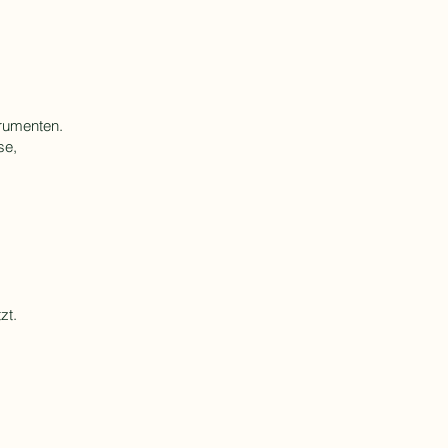
rumenten.
se,
zt.