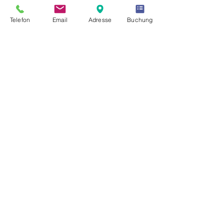
Tel.
015123467204
Telefon
Email
Adresse
Buchung
Vitaleum UG
Dein Waldkraft-Resort in Thüringen
Herschdorfer Str. 14
07387 Krölpa OT Hütten