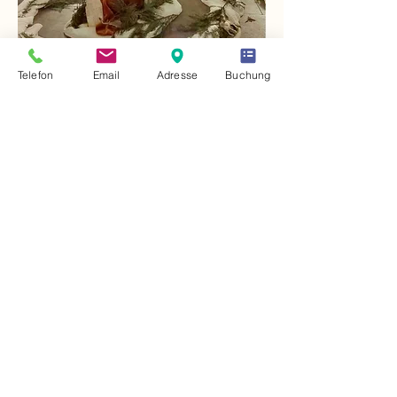
Telefon
Email
Adresse
Buchung
Vitaleum UG
Dein Waldkraft-Resort in Thüringen
Herschdorfer Str. 14
07387 Krölpa OT Hütten