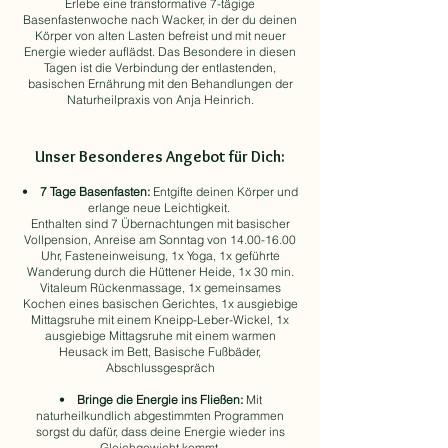
Erlebe eine transformative 7-tägige
Basenfastenwoche nach Wacker, in der du deinen
Körper von alten Lasten befreist und mit neuer
Energie wieder auflädst.
Das Besondere in diesen
Tagen ist die Verbindung der entlastenden,
basischen Ernährung mit den Behandlungen der
Naturheilpraxis von Anja Heinrich.
Unser Besonderes Angebot für Dich:
•
7 Tage Basenfasten:
Entgifte deinen Körper und
erlange neue Leichtigkeit.
Enthalten sind
7 Übernachtungen mit basischer
Vollpension, Anreise am Sonntag von
14.00-16.00
Uhr, Fasteneinweisung, 1x Yoga, 1x geführte
Wanderung durch die Hüttener Heide, 1x 30 min.
Vitaleum Rückenmassage, 1x gemeinsames
Kochen eines basischen Gerichtes, 1x ausgiebige
Mittagsruhe mit einem Kneipp-Leber-Wickel, 1x
ausgiebige Mittagsruhe mit einem warmen
Heusack im Bett, Basische Fußbäder,
Abschlussgespräch
•
Bringe die Energie ins Fließen:
Mit
naturheilkundlich abgestimmten Programmen
sorgst du dafür, dass deine Energie wieder ins
Gleichgewicht kommt.