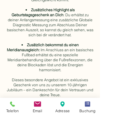
•
Zusätzliches Highlight als
Geburtstagsgeschenk an Dich
: Du erhältst zu
deiner Anfangsmessung eine zusätzliche Globale
Diagnostic Messung zum Abschluss Deiner
basischen Auszeit, so kannst du gleich sehen, was
sich bei dir verändert hat.
•
Zusätzlich bekommst du einen
Meridianausgleich:
Im Anschluss an ein basisches
Fußbad erhältst du eine spezielle
Meridianbehandlung über die Fußreflexzonen, die
deine Blockaden löst und die Energien
harmonisiert.
Dieses besondere Angebot ist ein exklusives
Geschenk von uns zu unserem 10-jährigen
Jubiläum – ein Dankeschön für dein Vertrauen und
deine Treue.
Telefon
Email
Adresse
Buchung
Jubiläumspreis 1194,00 € / Person
Übernachtung im DZ und Therapieangebot (EZ-
Zuschlag 140,00 €)
inkl. basische Getränke (ganztags zur Verfügung)
Gültig im Buchungszeitraum: