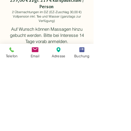
259,00 € zzgl. 219 € Kurspauschale /
Person
2 Übernachtungen im DZ (EZ-Zuschlag 30,00 €)
Vollpension inkl. Tee und Wasser (ganztags zur
Verfügung)
Auf Wunsch können Massagen hinzu
gebucht werden. Bitte bei Interesse 14
Tage vorab anmelden.
Telefon
Email
Adresse
Buchung
Termine 2026
04. - 06. September
Kursbuchung und weitere
Informationen zum Wochenende
bei Cathleen Schönegge
BUCHUNGSANFRAGE ZIMMER